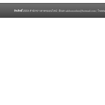
ลิขสิทธิ์ 2553
สำนักข่าวสาครออนไลน์ | อีเมล sakhononline@hotmail.com | โฆษณ