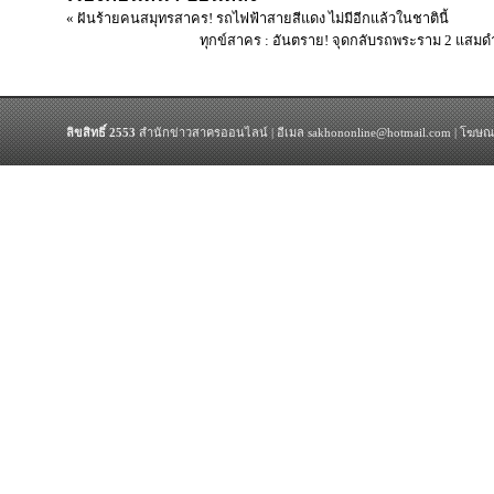
« ฝันร้ายคนสมุทรสาคร! รถไฟฟ้าสายสีแดง ไม่มีอีกแล้วในชาตินี้
ทุกข์สาคร : อันตราย! จุดกลับรถพระราม 2 แสม
ลิขสิทธิ์ 2553
สำนักข่าวสาครออนไลน์ | อีเมล sakhononline@hotmail.com | โฆษณ