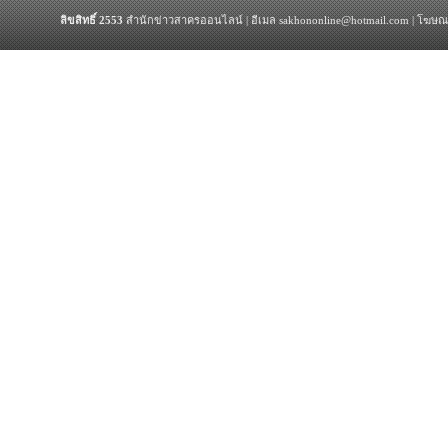
ลิขสิทธิ์ 2553
สำนักข่าวสาครออนไลน์ | อีเมล sakhononline@hotmail.com | โฆษณ